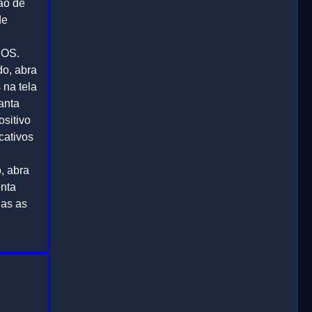
ção de
de
iOS.
do, abra
 na tela
ranta
ositivo
cativos
, abra
onta
das as