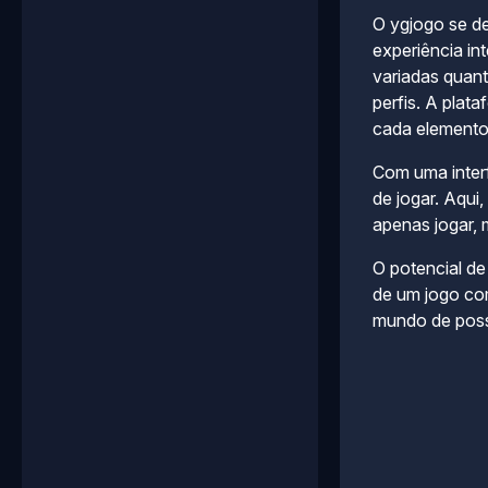
O ygjogo se de
experiência in
variadas quan
perfis. A plat
cada elemento
Com uma interf
de jogar. Aqui
apenas jogar, 
O potencial d
de um jogo com
mundo de possi