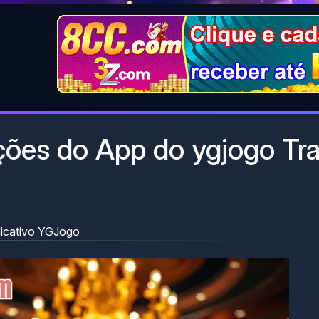
ções do App do ygjogo Tr
licativo YGJogo