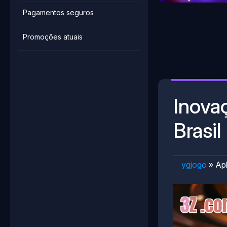
Pagamentos seguros
Promoções atuais
Inova
Brasil
ygjogo
»
Ap